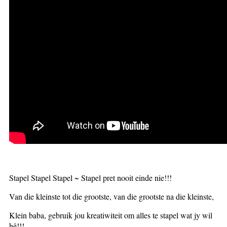
Stapel Stapel Stapel ~ Stapel pret nooit einde nie!!!
Van die kleinste tot die grootste, van die grootste na die kleinste,
Klein baba, gebruik jou kreatiwiteit om alles te stapel wat jy wil
hê!!!