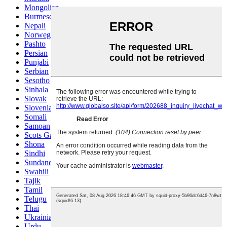
Mongolian
Burmese
Nepali
Norwegian
Pashto
Persian
Punjabi
Serbian
Sesotho
Sinhala
Slovak
Slovenian
Somali
Samoan
Scots Gaelic
Shona
Sindhi
Sundanese
Swahili
Tajik
Tamil
Telugu
Thai
Ukrainian
Urdu