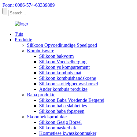
Foon: 0086-574-63339889
Tuis
Produkte
Silikoon Opvoedkundige Speelgoed
Kombuisware
Silikoon bakvorm
Silikoon Voedselberging
Silikoon ys kompartement
Silikoon kombuis mat
Silikoon kombuishandskoene
Silikoon skottelgoedwasborsel
Ander kombuis produkte
Baba produkte
Silikoon Baba Voedende Eetgerei
Silikoon baba slabbetjies
Silikoon baba fopspeen
Skoonheidsprodukte
Silikoon Gesig Borsel
Silikoonmaskerbak
Kosmetiese kwasskoonmaker