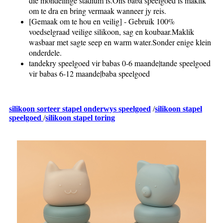
die mondelinge stadium is.Ons baba speelgoed is maklik
om te dra en bring vermaak wanneer jy reis.
[Gemaak om te hou en veilig] - Gebruik 100%
voedselgraad veilige silikoon, sag en koubaar.Maklik
wasbaar met sagte seep en warm water.Sonder enige klein
onderdele.
tandekry speelgoed vir babas 0-6 maande|tande speelgoed
vir babas 6-12 maande|baba speelgoed
silikoon sorteer stapel onderwys speelgoed
/
silikoon stapel
speelgoed
/
silikoon stapel toring