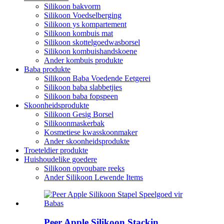
Silikoon bakvorm
Silikoon Voedselberging
Silikoon ys kompartement
Silikoon kombuis mat
Silikoon skottelgoedwasborsel
Silikoon kombuishandskoene
Ander kombuis produkte
Baba produkte
Silikoon Baba Voedende Eetgerei
Silikoon baba slabbetjies
Silikoon baba fopspeen
Skoonheidsprodukte
Silikoon Gesig Borsel
Silikoonmaskerbak
Kosmetiese kwasskoonmaker
Ander skoonheidsprodukte
Troeteldier produkte
Huishoudelike goedere
Silikoon opvoubare reeks
Ander Silikoon Lewende Items
Peer Apple Silikoon Stackin...