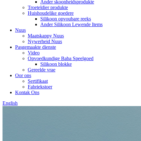
Ander skoonheidsprodukte
Troeteldier produkte
Huishoudelike goedere
Silikoon opvoubare reeks
Ander Silikoon Lewende Items
Nuus
Maatskappy Nuus
Nywerheid Nuus
Pasgemaakte dienste
Video
Opvoedkundige Baba Speelgoed
Silikoon blokke
Gereelde vrae
Oor ons
Sertifikaat
Fabriekstoer
Kontak Ons
English