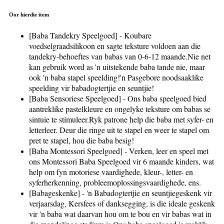
Oor hierdie item
[Baba Tandekry Speelgoed] - Koubare
voedselgraadsilikoon en sagte teksture voldoen aan die
tandekry-behoeftes van babas van 0-6-12 maande.Nie net
kan gebruik word as 'n uitstekende baba tande nie, maar
ook 'n baba stapel speelding!'n Pasgebore noodsaaklike
speelding vir babadogtertjie en seuntjie!
[Baba Sensoriese Speelgoed] - Ons baba speelgoed bied
aantreklike pastelkleure en ongelyke teksture om babas se
sintuie te stimuleer.Ryk patrone help die baba met syfer- en
letterleer. Deur die ringe uit te stapel en weer te stapel om
pret te stapel, hou die baba besig!
[Baba Montessori Speelgoed] - Verken, leer en speel met
ons Montessori Baba Speelgoed vir 6 maande kinders, wat
help om fyn motoriese vaardighede, kleur-, letter- en
syferherkenning, probleemoplossingsvaardighede, ens.
[Babageskenke] - 'n Babadogtertjie en seuntjiegeskenk vir
verjaarsdag, Kersfees of danksegging, is die ideale geskenk
vir 'n baba wat daarvan hou om te bou en vir babas wat in