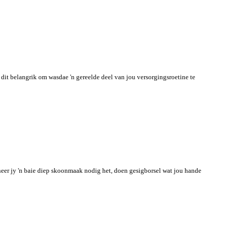
s dit belangrik om wasdae 'n gereelde deel van jou versorgingsroetine te
neer jy 'n baie diep skoonmaak nodig het, doen gesigborsel wat jou hande