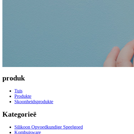
produk
Tuis
Produkte
Skoonheidsprodukte
Kategorieë
Silikoon Opvoedkundige Speelgoed
Kombuisware