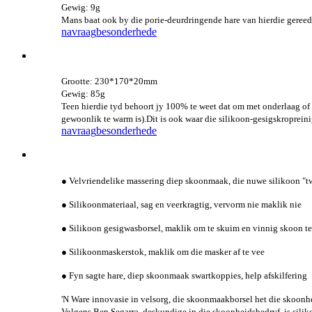
Gewig: 9g
Mans baat ook by die porie-deurdringende hare van hierdie gereed
navraag
besonderhede
Grootte: 230*170*20mm
Gewig: 85g
Teen hierdie tyd behoort jy 100% te weet dat om met onderlaag of ve
gewoonlik te warm is).Dit is ook waar die silikoon-gesigskroprein
navraag
besonderhede
● Velvriendelike massering diep skoonmaak, die nuwe silikoon "tw
● Silikoonmateriaal, sag en veerkragtig, vervorm nie maklik nie
● Silikoon gesigwasborsel, maklik om te skuim en vinnig skoon t
● Silikoonmaskerstok, maklik om die masker af te vee
● Fyn sagte hare, diep skoonmaak swartkoppies, help afskilfering
'N Ware innovasie in velsorg, die skoonmaakborsel het die skoonh
Volgens Ben Segarra, deskundige in die skoonheidsbedryf, is siliko