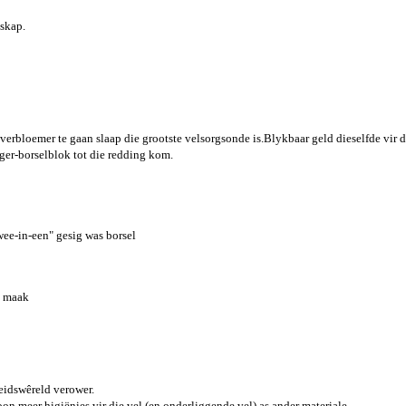
skap.
rbloemer te gaan slaap die grootste velsorgsonde is.Blykbaar geld dieselfde vir die
iger-borselblok tot die redding kom.
ee-in-een" gesig was borsel
e maak
eidswêreld verower.
on meer higiënies vir die vel (en onderliggende vel) as ander materiale.