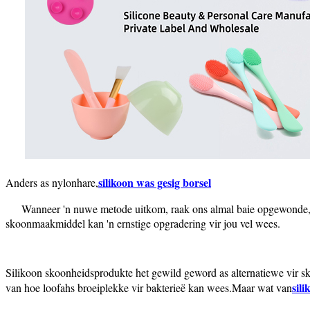
silikoon was gesig borsel
Anders as nylonhare,
Wanneer 'n nuwe metode uitkom, raak ons ​​almal baie opgewonde, m
skoonmaakmiddel kan 'n ernstige opgradering vir jou vel wees.
Silikoon skoonheidsprodukte het gewild geword as alternatiewe vir 
sili
van hoe loofahs broeiplekke vir bakterieë kan wees.Maar wat van