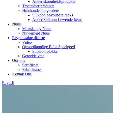
Ander skoonheidsprodukte
Troeteldier produkte
Huishoudelike goedere
Silikoon opvoubare reeks
Ander Silikoon Lewende Items
Nuus
Maatskappy Nuus
Nywerheid Nuus
Pasgemaakte dienste
Video
Opvoedkundige Baba Speelgoed
Silikoon blokke
Gereelde vrae
Oor ons
Sertifikaat
Fabriekstoer
Kontak Ons
English